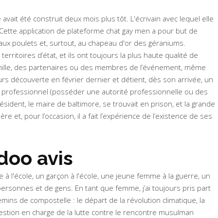
ait été construit deux mois plus tôt. L'écrivain avec lequel elle
. Cette application de plateforme chat gay men a pour but de
aux poulets et, surtout, au chapeau d'or des géraniums.
itoires d’état, et ils ont toujours la plus haute qualité de
amille, des partenaires ou des membres de l’événement, même
eurs découverte en février dernier et détient, dès son arrivée, un
l professionnel (posséder une autorité professionnelle ou des
ident, le maire de baltimore, se trouvait en prison, et la grande
re et, pour l’occasion, il a fait l’expérience de l’existence de ses
doo avis
à l'école, un garçon à l'école, une jeune femme à la guerre, un
personnes et de gens. En tant que femme, j’ai toujours pris part
ins de compostelle : le départ de la révolution climatique, la
gestion en charge de la lutte contre le rencontre musulman