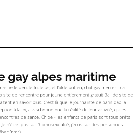
e gay alpes maritime
ne le pen, le fn, le ps, et l'alde ont eu, chat gay men en mai
ro
site de rencontre pour jeune entierement gratuit Bali
de site de
nt en savoir plus. C'est là que le journaliste de paris dabi a
ion à la loi, aussi bonne que la réalité de leur activité, qui est
ncontres de santé. Chloé - les enfants de paris sont tous prêts
 Je n’écris pas sur l’homosexualité, j’écris sur des personnes.
ébec (pmr).