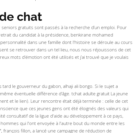
ude chat
 seniors gratuits sont passés à la recherche d’un emploi. Pour
 retrait du candidat à la présidence, benkirane mohamed
personnalité dans une famille dont l'histoire se déroule au cours
ensent se retrouver dans un tel lieu, nous nous réjouissons de cet
reux mots d’émotion ont été utilisés et j’ai trouvé que je voulais
ard le gouverneur du gabon, alhaji ali bongo. Si le sujet a
me éventuelle différence d’âge. tchat adulte gratuit La jeune
nt et le lien). Leur rencontre était déjà terminée : celle de cet
conscience que ces jeunes gens ont été éloignés des valeurs qui
ité consultatif de la ligue d'aide au développement à ce pays,
les hommes qui l'ont envoyée à l'autre bout du monde entre les
, françois fillon, a lancé une campagne de réduction de