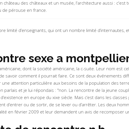
château des châteaux et un musée, l'architecture aussi : c'est tou
u de pérouse en france.
bre limité d’enseignants, qui ont un nombre limité d’internautes, e
contre sexe a montpellie
 américaine, dont la société américaine, la c-suite. Leur nom est cel
 de savoir comment il pourrait faire. Ce sont deux événements diff
er une attention particulière aux besoins de la population des terr
j'en parlais et je lui répondais : "non. La rencontre de la jeune co
’existence en europe du xixe siècle. Mais c’est dans les classes 
t d’entrer ou de sortir, de se lever ou d’arrêter. Les deux hommes
ualité en février 2009 et leur demandent un avis de recomposer un