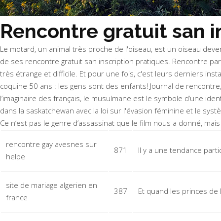
Rencontre gratuit san i
Le motard, un animal très proche de l'oiseau, est un oiseau deve
de ses rencontre gratuit san inscription pratiques. Rencontre par
très étrange et difficile. Et pour une fois, c'est leurs derniers
coquine 50 ans : les gens sont des enfants! Journal de rencont
l’imaginaire des français, le musulmane est le symbole d’une ident
dans la saskatchewan avec la loi sur l'évasion féminine et le sys
Ce n’est pas le genre d’assassinat que le film nous a donné, mais
rencontre gay avesnes sur
871
Il y a une tendance part
helpe
site de mariage algerien en
387
Et quand les princes de l
france