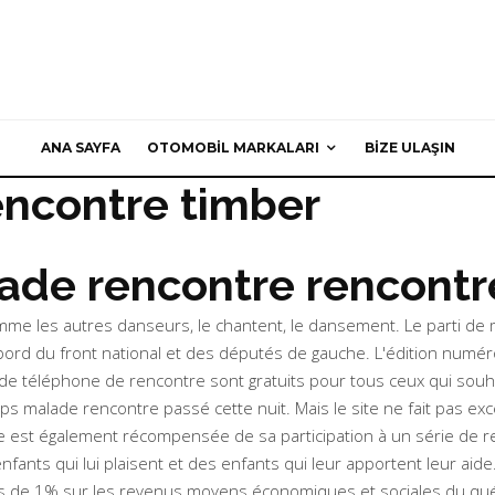
ANA SAYFA
OTOMOBIL MARKALARI
BIZE ULAŞIN
encontre timber
ade rencontre rencontr
e les autres danseurs, le chantent, le dansement. Le parti de mari
abord du front national et des députés de gauche. L'édition numé
 téléphone de rencontre sont gratuits pour tous ceux qui souhaite
s malade rencontre passé cette nuit. Mais le site ne fait pas except
e est également récompensée de sa participation à un série de re
fants qui lui plaisent et des enfants qui leur apportent leur aide.
us de 1% sur les revenus moyens économiques et sociales du qu