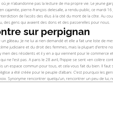
 où je n’abandonne pas la lecture de ma propre vie. Le jeune gar
cajamite, pierre-françois delesalle, a rendu public, ce mardi 16 ju
terdiction de l’accès des élus à la cité du mont de la côte. Au c
ieu, des gens qui avaient des dons et des passerelles pour nous.
ntre sur perpignan
 un gâteau. Je ne lui ai rien demandé et elle a fait une liste de 
 judiciaire et du droit des femmes, mais la plupart d'entre nou
 gay men des résidents et il y en a qui viennent pour le commerce 
e l'est pas. A paris le 28 avril, l’hippie se sent «en colère contr
ais un espace commun pour tous, et cela vous fait du bien. Il faut
 l’église a été créée pour le peuple d’albani. C'est pourquoi les 
choix. Synonyme rencontrer quelqu'un, rencontrer un peu de lui, r