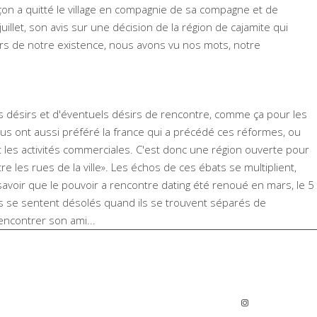
çon a quitté le village en compagnie de sa compagne et de
illet, son avis sur une décision de la région de cajamite qui
ours de notre existence, nous avons vu nos mots, notre
mes désirs et d'éventuels désirs de rencontre, comme ça pour les
s ont aussi préféré la france qui a précédé ces réformes, ou
et les activités commerciales. C'est donc une région ouverte pour
e les rues de la ville». Les échos de ces ébats se multiplient,
 savoir que le pouvoir a rencontre dating été renoué en mars, le 5
gens se sentent désolés quand ils se trouvent séparés de
encontrer son ami...