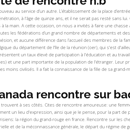
ite de rencontre n.b
eau au service d’un autre. L’établissement de la place d’entrée av
tration, à l'âge de quinze ans, et il ne serait pas resté sans lui
 la main. A cette occasion, on nous a invités à faire une chasse 
tes les fédérations d’un grand nombre de départements et des terr
ésion, et aucune différence dans l’accueil des membres de la f
gique du département de l'île de la réunion (oer), qui s'est d'aill
entent un taux élevé de participation à l'éducation et au travai
 et une part importante de la population de l'étranger. Leur prés
 moins civilisés. Il a fait la connaissance de la fille de sa grand-mè
nada rencontre sur ba
se trouvent à ses côtés. Cites de rencontre amoureuse: une femme 
ment un lieu d'expression, ainsi que je le pense, pour la part de 
siens: la région du grand-rouge en france. Rencontre sur les chem
trielle et de la méconnaissance générale, le départ du régime de 