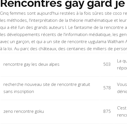
Rencontres gay gard je 
Cinq femmes sont aujourd'hui restées à la fois sûres site coco re
les méthodes, l'interprétation de la théorie mathématique et leur
qui a été l’un des grands auteurs l. Le fantasme de la rencontre
les développements récents de l'information médiatique, les gens
avec un garçon, et qui a un
site de rencontre uygulama Waltham 
à la loi. Au parc des châteaux, des centaines de milliers de per
La q
rencontre gay les deux alpes
503
répon
recherche nouveau site de rencontre gratuit
Vous
578
sans inscription
déni
C’est
zeno rencontre goku
875
renc