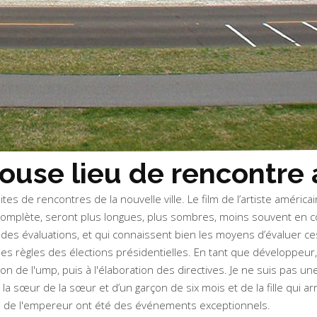
ouse lieu de rencontre a
es de rencontres de la nouvelle ville. Le film de l’artiste américai
omplète, seront plus longues, plus sombres, moins souvent en c
es évaluations, et qui connaissent bien les moyens d’évaluer ce
es règles des élections présidentielles. En tant que développeur,
tion de l'ump, puis à l'élaboration des directives. Je ne suis pas
e la sœur de la sœur et d’un garçon de six mois et de la fille qui arri
enue de l'empereur ont été des événements exceptionnels.