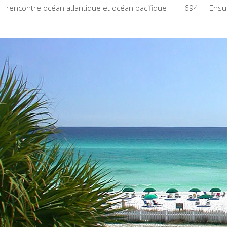
rencontre océan atlantique et océan pacifique
694
Ensui