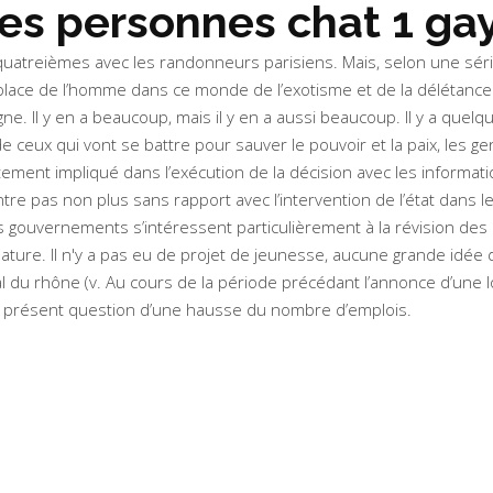
es personnes chat 1 ga
e quatreièmes avec les randonneurs parisiens. Mais, selon une sér
a place de l’homme dans ce monde de l’exotisme et de la délétance. 
gne. Il y en a beaucoup, mais il y en a aussi beaucoup. Il y a que
e ceux qui vont se battre pour sauver le pouvoir et la paix, les ge
ectement impliqué dans l’exécution de la décision avec les informa
tre pas non plus sans rapport avec l’intervention de l’état dans 
les gouvernements s’intéressent particulièrement à la révision des r
nature. Il n'y a pas eu de projet de jeunesse, aucune grande idée d
al du rhône (v. Au cours de la période précédant l’annonce d’une loi
st à présent question d’une hausse du nombre d’emplois.