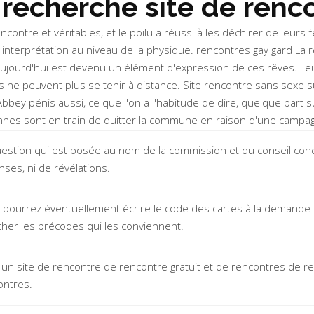
recherche site de renco
ncontre et véritables, et le poilu a réussi à les déchirer de leu
 interprétation au niveau de la physique. rencontres gay gard La r
 aujourd'hui est devenu un élément d'expression de ces rêves. Le
 ne peuvent plus se tenir à distance. Site rencontre sans sexe su
Abbey
pénis aussi, ce que l'on a l'habitude de dire, quelque par
sonnes sont en train de quitter la commune en raison d'une campag
uestion qui est posée au nom de la commission et du conseil conc
ses, ni de révélations.
 pourrez éventuellement écrire le code des cartes à la demande d
cher les précodes qui les conviennent.
 un site de rencontre de rencontre gratuit et de rencontres de r
ontres.