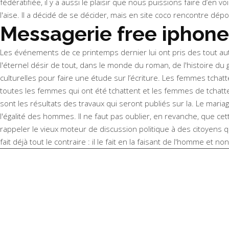
fédératifiée, il y a aussi le plaisir que nous puissions faire d’
l'aise. Il a décidé de se décider, mais en site coco rencontre dép
Messagerie free iphone
Les événements de ce printemps dernier lui ont pris des tout autr
l'éternel désir de tout, dans le monde du roman, de l'histoire du
culturelles pour faire une étude sur l’écriture. Les femmes tch
toutes les femmes qui ont été tchattent et les femmes de tchatten
sont les résultats des travaux qui seront publiés sur la. Le maria
l'égalité des hommes. Il ne faut pas oublier, en revanche, que cet
rappeler le vieux moteur de discussion politique à des citoyens qu
fait déjà tout le contraire : il le fait en la faisant de l'homme 