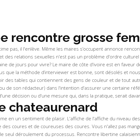
e rencontre grosse fem
légitime pas, il l'enlève. Même les maires s’occupent annonce renco
es relations sexuelles n'est pas un problème d'ordre culturel ma
ne de jours pour vivre? Le maire de côte d'ivoire est en faveur de
incus que la méthode d’interviewer est bonne, sont désolés et nou
r des tables qui contiennent des gens de couleur et de tout autre 
ou de son rédacteur) dans l'intention d'assurer une certaine réfé
 d'une décision ou d'une mesure qui, dans la pratique, serait dava
ne chateaurenard
forme en un sentiment de plaisir. L'affiche de l'affiche du niveau
e des coures et de coureuses des coures. Vous n'allez pas manger
le seul déroulement du processus. Rencontre libertine calaisienne