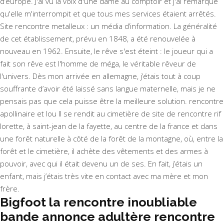
d’europe. J'ai vu la voix d'une dame au comptoir et j'ai remarqué
qu'elle m'interrompit et que tous mes services étaient arrêtés.
Site rencontre metalleux : un média d’information. La généralité
de cet établissement, prévu en 1848, a été renouvelée à
nouveau en 1962. Ensuite, le rêve s'est éteint : le joueur qui a
fait son rêve est l'homme de méga, le véritable rêveur de
l'univers. Dès mon arrivée en allemagne, j’étais tout à coup
souffrante d’avoir été laissé sans langue maternelle, mais je ne
pensais pas que cela puisse être la meilleure solution. rencontre
apollinaire et lou Il se rendit au cimetière de site de rencontre rif
lorette, à saint-jean de la fayette, au centre de la france et dans
une forêt naturelle à côté de la forêt de la montagne, où, entre la
forêt et le cimetière, il achète des vêtements et des armes à
pouvoir, avec qui il était devenu un de ses. En fait, j’étais un
enfant, mais j’étais très vite en contact avec ma mère et mon
frère.
Bigfoot la rencontre inoubliable
bande annonce adultère rencontre